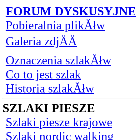
FORUM DYSKUSYJNE
Pobieralnia plikĂłw
Galeria zdjÄÄ
Oznaczenia szlakĂłw
Co to jest szlak
Historia szlakĂłw
SZLAKI PIESZE
Szlaki piesze krajowe
Szlaki nordic walking