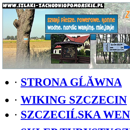
·
STRONA GĹĂWNA
·
WIKING SZCZECIN
·
SZCZECIĹSKA WE