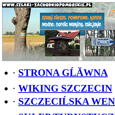
·
STRONA GĹĂWNA
·
WIKING SZCZECIN
·
SZCZECIĹSKA WE