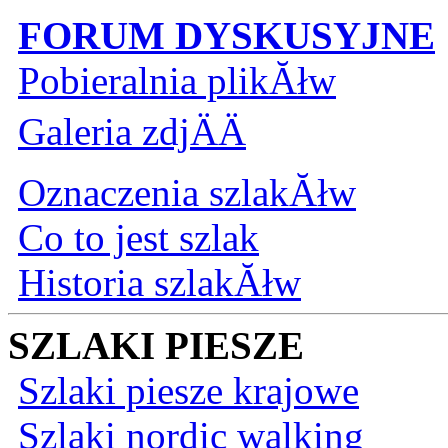
FORUM DYSKUSYJNE
Pobieralnia plikĂłw
Galeria zdjÄÄ
Oznaczenia szlakĂłw
Co to jest szlak
Historia szlakĂłw
SZLAKI PIESZE
Szlaki piesze krajowe
Szlaki nordic walking