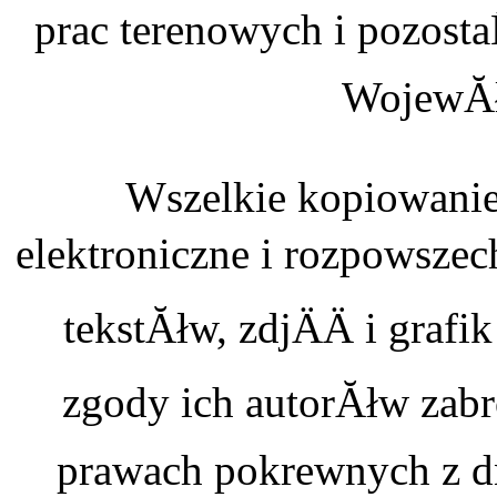
prac terenowych i pozosta
WojewĂł
Wszelkie kopiowanie
elektroniczne i rozpowszec
tekstĂłw, zdjÄÄ i graf
zgody ich autorĂłw zabr
prawach pokrewnych z dn