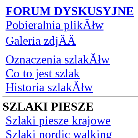
FORUM DYSKUSYJNE
Pobieralnia plikĂłw
Galeria zdjÄÄ
Oznaczenia szlakĂłw
Co to jest szlak
Historia szlakĂłw
SZLAKI PIESZE
Szlaki piesze krajowe
Szlaki nordic walking