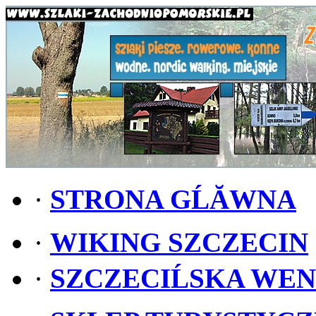
·
STRONA GĹĂWNA
·
WIKING SZCZECIN
·
SZCZECIĹSKA WE