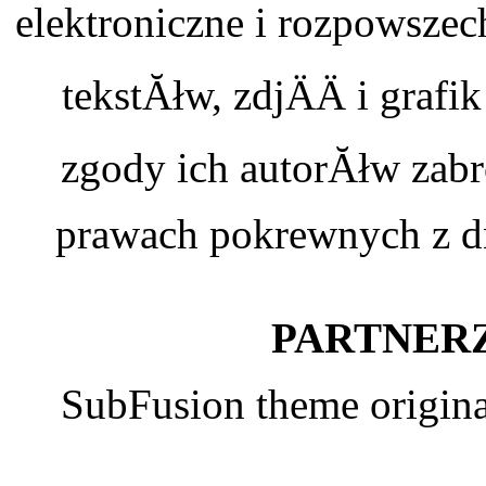
elektroniczne i rozpowszec
tekstĂłw, zdjÄÄ i graf
zgody ich autorĂłw zabr
prawach pokrewnych z dn
PARTNERZ
SubFusion theme origin