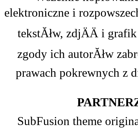
elektroniczne i rozpowszec
tekstĂłw, zdjÄÄ i graf
zgody ich autorĂłw zabr
prawach pokrewnych z dn
PARTNERZ
SubFusion theme origin