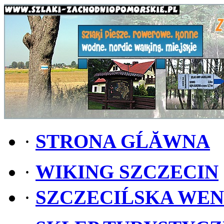
·
STRONA GĹĂWNA
·
WIKING SZCZECIN
·
SZCZECIĹSKA WE