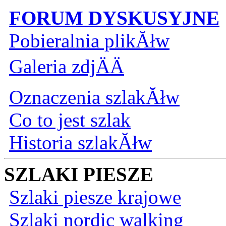
FORUM DYSKUSYJNE
Pobieralnia plikĂłw
Galeria zdjÄÄ
Oznaczenia szlakĂłw
Co to jest szlak
Historia szlakĂłw
SZLAKI PIESZE
Szlaki piesze krajowe
Szlaki nordic walking