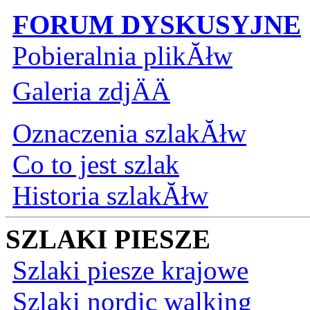
FORUM DYSKUSYJNE
Pobieralnia plikĂłw
Galeria zdjÄÄ
Oznaczenia szlakĂłw
Co to jest szlak
Historia szlakĂłw
SZLAKI PIESZE
Szlaki piesze krajowe
Szlaki nordic walking