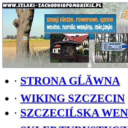
·
STRONA GĹĂWNA
·
WIKING SZCZECIN
·
SZCZECIĹSKA WE