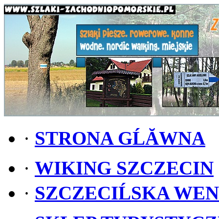
·
STRONA GĹĂWNA
·
WIKING SZCZECIN
·
SZCZECIĹSKA WE