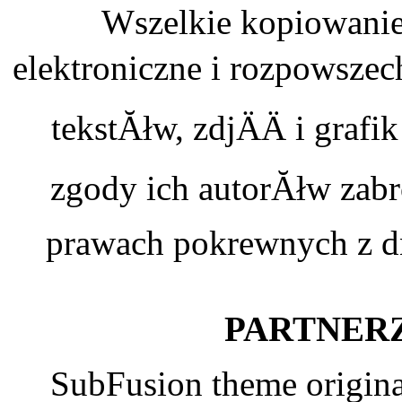
Wszelkie kopiowanie
elektroniczne i rozpowszec
tekstĂłw, zdjÄÄ i graf
zgody ich autorĂłw zabr
prawach pokrewnych z dn
PARTNERZ
SubFusion theme origin