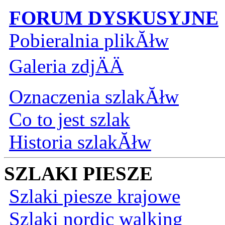
FORUM DYSKUSYJNE
Pobieralnia plikĂłw
Galeria zdjÄÄ
Oznaczenia szlakĂłw
Co to jest szlak
Historia szlakĂłw
SZLAKI PIESZE
Szlaki piesze krajowe
Szlaki nordic walking